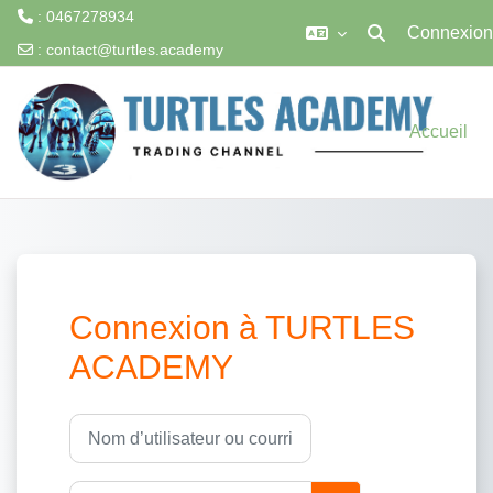
: 0467278934
Connexion
Activer/désactiver
:
contact@turtles.academy
Passer au contenu principal
Accueil
Connexion à TURTLES
ACADEMY
Procédure de création de compte
Nom d’utilisateur ou courriel
Mot de passe